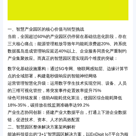
一、智慧产业园区的核心价值与转型挑战
当前，全国超过60%的产业园区仍停留在基础信息化阶段，存在
三大核心痛点：
能源管理粗放导致年均能耗浪费超20%
、
跨系统
数据孤岛造成管理响应延迟40%以上
、
企业服务同质化严重制约
产业集聚效应
。而真正的智慧园区需实现四个维度的突破：
数字化基础设施重构
：通过5G专网、物联网感知层、边缘计算节
点的全域部署，构建毫秒级响应的智能神经网络
运营管理智慧化升级
：运用数字孪生技术实现
空间、设备、人员
的三维可视化管控
，将突发事件处置效率提升75%
绿色可持续发展
：借助AI能耗优化算法，使园区综合能耗降低
18%-35%，碳排放在线监测准确率达99.2%
产业生态协同创新
：搭建
产业大数据平台
，打通上下游企业数据
链，促进技术、资本、人才的高效配置
二、智慧园区整体解决方案架构解析
能迪科技提出的
“3+1”智慧园区解决方案
，以
EnDigit IoT平台
为核