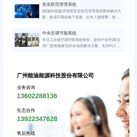
域客户，设备故障率降低60%，点击获取行业解
安全防范管理系统
决方案与成功案例！
[能迪科技]提供智慧安全防范管理系统整体解决方
案，集成可视化电子巡更、红外入侵报警、智能
门禁联动三大核心模块，覆盖医院/园区/小区等
20+场景。服务超万家医疗、工业、实验室、园区
中央空调节能系统
领域客户，实现安全隐患响应效率提升70%，点
专注工业级空调控制系统研发，提供中央空调/洁
击获取行业专属安防系统设计方案！
净厂房/智能家居的全场景解决方案。支持PLC自
动化控制、能效管理系统搭建、智能运维及节能
改造服务，助力建筑空调系统降低30%能耗，实
现高效机房管理与数字化能效建设。
广州能迪能源科技股份有限公司
业务咨询
13602288136
生态合作
13922347628
售后热线