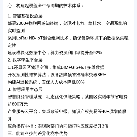
心，构建起覆盖全生命周期的技术体系：
1.
智能基础设施层
部署2000+物联网感知终端，实现对
电力、给排水、空调系统
的
实时监测
采用LoRa+NB-IoT混合组网技术，确保复杂环境下的数据采集稳
定性
建设模块化数据中心，算力资源利用率提升至92%
2.
数字孪生平台层
1:1还原园区物理空间，集成BIM+GIS+IoT多维数据
开发
预测性维护算法
，设备故障预警准确率突破85%
构建AI巡检系统，安保人力成本降低60%
3.
智慧应用生态层
智慧能源管理系统
：动态优化供能策略，某园区实测年节省电费
超800万元
产业服务云平台
：集成政策申报、知识产权交易等40+项增值服
务
应急指挥中枢
：实现跨部门协同指挥响应速度提升3倍
三、能迪科技的差异化竞争优势