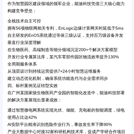
作为智慧园区建设领域的领军企业，能迪科技凭借三大核心能力
构建竞争壁垒：
全栈技术自主可控
拥有
56项物联网相关专利
，EnLogic边缘计算网关时延低于5ms
自主研发的EnOS系统通过等保三级认证，支持百万级设备并发
垂直行业深度理解
在生物医药、高端制造等细分领域沉淀
200+个解决方案模型
开发行业专属算法库，某汽车零部件园区物流效率提升130%
全周期服务体系
从顶层设计到持续运营提供
7×24小时智慧运维服务
建立动态优化机制，确保系统功能迭代与企业需求同步
四、标杆案例见证转型实效
在广州某国家级生物医药产业园的智能化改造中，能迪科技部署
的解决方案展现出显著成效：
通过
智慧微电网系统
实现光伏、储能、充电桩的智能调度，绿电
使用占比达42%
AI安防平台
精准识别危险作业行为，事故发生率下降90%
产业大数据中心
对接32家科研机构技术库，促成产学研合作项目