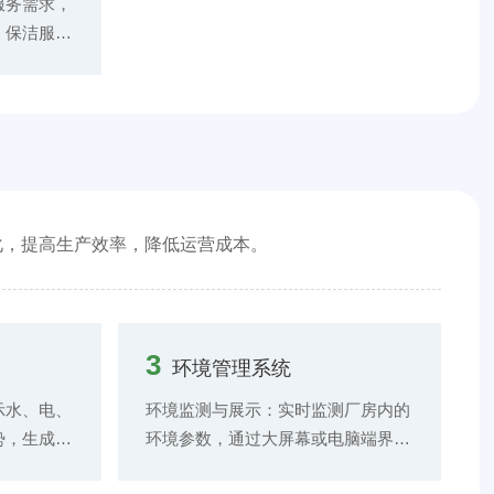
者提供直观
资消耗数据、库存周转率、市场价格
服务需求，
于能源监
波动等信息，制定科学合理的采购计
、保洁服
型，实现能
划，避免盲目采购导致的库存积压或
一的运维服
控制技术，
缺货现象。
以通过手机
能耗较大的
方便快捷地
详细描述故
动分配给相
。对运维服
督，从工单
化，提高生产效率，降低运营成本。
情况都进行
3
环境管理系统
示水、电、
环境监测与展示：实时监测厂房内的
势，生成能
环境参数，通过大屏幕或电脑端界面
管理人员直
展示环境数据和变化趋势，确保环境