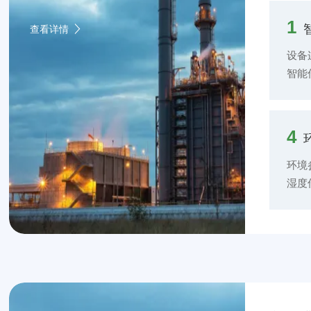
1
查看详情
设备
智能
备的
互通
分具
4
开关
护管
环境
备的
湿度
等信
传感
境参
PM
过管
和历
实验
化：