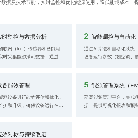
业数据及技术节能，实时监控和优化能源使用，降低能耗成本，
设置环境参数的目标值范围。当
报警器、电气火灾监控器
参数偏离目标值时，系统自动控
设备，实时监测实验室的
关设备进行调节，如启动空调调
安全状况。此外，定期对
度和湿度、开启新风系统改善空
行巡检和维护，记录设备
2
实时监控与数据分析
智能调控与自动化
量、调节照明设备亮度等。实现
和有效期，确保消防设备
调控的自动化和智能化，为实验
安全培训与应急管理：建
物联网（IoT）传感器和智能电
通过AI算法和自动化系统
稳定、适宜的环境条件，同时也
全培训管理系统，为实验
实时采集能源消耗数据，通过大
设备运行参数（如空调、
于提高能源利用效率，降低能
全知识培训课程和考核机
分析识别能耗异常和优化机会。
线等），实现能源使用的
训，提高实验人员的安全
制。
处理能力。
5
设备能效管理
能源管理系统（EM
能耗设备进行能效评估和优化，
部署能源管理平台，集成
维护和升级，确保设备运行在最
据，提供可视化报表和预
效状态。
助管理者制定科学的能源
能效对标与持续改进