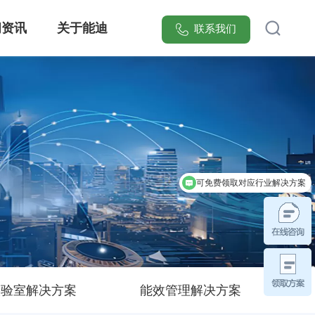
闻资讯
关于能迪
联系我们
[能迪科技]提供智慧安全防范管理系统整体解决方案，集成可视化电子巡更、红外入侵报警、智能门禁联动三大核心模块，覆盖医院/园区/小区等20+场景。服务超万家医疗、工业、实验室、园区领域客户，实现安全隐患响应效率提升70%，点击获取行业专属安防系统设计方案！
可免费领取对应行业解决方案
可考察行业标杆案例
实验室解决方案
能效管理解决方案