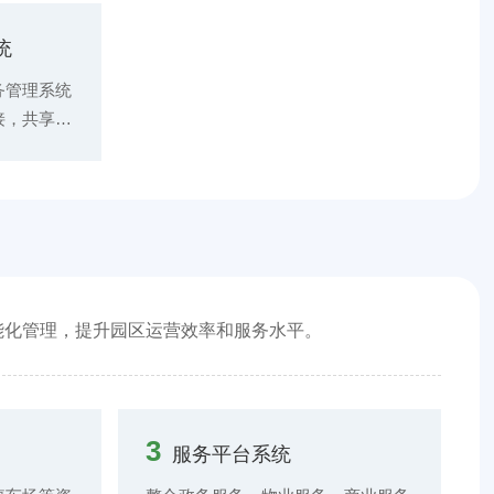
源分析与
质量符合生产要求。 环境设备自动
行分析，找
控制：根据环境监测数据，自动控制
统
高能耗设备
空调、通风、净化等设备的运行，实
能建议和措
现环境参数的自动调节，如温度自动
务管理系统
源供应优化
控制、空气净化自动启动等。 环保
接，共享生
：根据能
合规管理：监测污染物排放情况，记
能源消耗等
计算能源成
录环保设备的运行状态和维护信息，
提供数据基
依据。
确保企业符合环保法规要求，避免环
建立生产
保处罚。
设备维护申
调整流程
之间的沟通
配优化：
能化管理，提升园区运营效率和服务水平。
情况，合理
备维护时
，提高资源
性和高效
3
服务平台系统