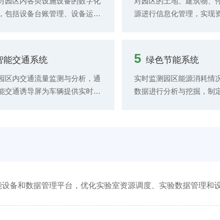
对园区内各类设施设备的数字化
对园区的土地、建筑物、
，包括设备台账管理、设备运行
源进行信息化管理，实现
、设备维护保养计划制定与执
划、分配、租赁与回收等
设备故障报警与处理等功能。
数字化操作。 提供资源使
设备运行数据的分析，预测设备
实时查询与统计分析功能
5
智能交通系统
绿色节能系统
，提前安排维护人员进行维修，
管理者优化资源配置，提
设备故障率，提高设备运行可靠
率。
园区内交通流量监测与分析，通
实时监测园区能源消耗情
能交通诱导屏为车辆提供实时交
数据进行分析与挖掘，制
息和最优行驶路线建议，缓解交
和措施，如能源消耗定额
堵。 提供智能停车管理服务，
设备改造建议等。 对园区
停车场车位预订、车辆进出管
建筑进行智能化管理，监
停车费用自动结算等功能，提高
耗、环境参数等信息，实
场管理效率和用户停车体验。
设备的自动控制与优化运
能设备和数据管理平台，优化实验室资源调度、实验数据管理和