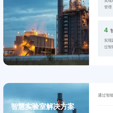
实现
管理
监控
行、
通过
4
故障
降低
实现
性。
过智
通信
通拥
包括
理、
停车
通过智
智慧实验室解决方案