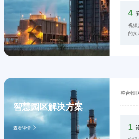
发出
方式
4
理：
务，
视频
维护
的实
监控
理等
术人
析，
控、
安全
数、
实时
灾报
制，
备、
整合物
员和
智慧园区解决方案
辆管
辆的
权限
1
查看详情
厂区