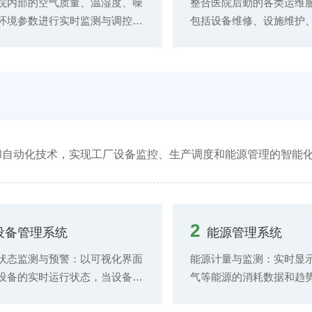
护计划，根据设备使用频率、运
势图和报表，为医院管理
院内部的空气质量、温湿度、噪
整合医院后勤的各类运维
长等因素，合理安排预防性维护
的能源消耗状况视图。 基
环境参数进行实时监测与调控。
包括设备维修、设施维护
，减少设备突发故障停机时间，
测数据，建立能源管理模
安装空气质量传感器、温湿度传
务、安保服务等，构建统
设备使用寿命，确保医疗服务的
源的优化调控。通过智能
等设备，在医院各个区域尤其是
务平台。医院内部人员可
性与稳定性。
对空调系统、照明系统等
、手术室、候诊大厅等重点区域
APP、电脑端等多种方式
设备进行精细化管理。
环境数据采集。当环境参数偏离
提交运维服务工单，工单
的舒适范围时，系统自动启动相
障或服务需求情况，并自
备进行调节。 结合医院的空间
应的运维服务团队或人员
和功能分区，对环境监测数据进
务流程进行全程跟踪与监
I和自动化技术，实现工厂设备监控、生产调度和能源管理的智能
区统计与分析。同时，环境管理
的接收、处理进度到完成
还可以与医院的感染防控工作相
实时记录和反馈。
，通过监测空气中的微生物含量
标，为感染防控提供数据支持，
2
设备管理系统
能源管理系统
预防医院感染事件的发生。
状态监测与预警：以可视化界面
能源计量与监测：实时显
设备的实时运行状态，当设备参
气等能源的消耗数据和趋
常或出现故障隐患时，系统自动
源报表和统计图表，便于