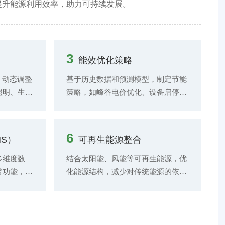
提升能源利用效率，助力可持续发展。
作权限，确保实验室资源的安全使
等安全监测
不同人员之间以及与外部合作伙伴之
用。
消防和电气
间的共享与协作。设置不同的数据访
消防设备进
问权限，确保数据的安全性和保密
的维护情况
性。
3
能效优化策略
的可靠性。
立实验室安
，动态调整
基于历史数据和预测模型，制定节能
人员提供安
照明、生产
策略，如峰谷电价优化、设备启停计
制。通过培
智能化控
划等，降低能源成本。
意识和应急
6
S）
可再生能源整合
多维度数
结合太阳能、风能等可再生能源，优
警功能，帮
化能源结构，减少对传统能源的依
管理决策。
赖。