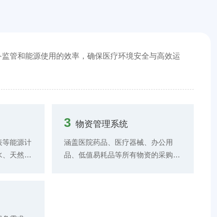
备监管和能源使用的效率，确保医疗环境安全与高效运
3
物资管理系统
表等能源计
涵盖医院药品、医疗器械、办公用
水、天然气
品、低值易耗品等所有物资的采购、
与数据采
库存、配送等环节的信息化管理。建
，深入分析
立物资采购平台，与供应商实现信息
谷时段、能
互联互通，实现采购流程的电子化与
能源消耗趋
规范化。通过大数据分析医院历史物