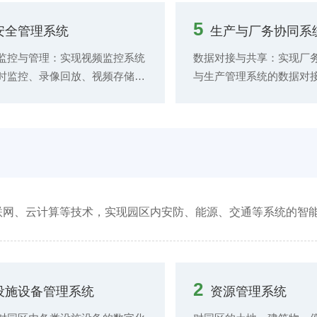
预警信息，并通过短信、邮件等
观了解能源使用情况。 能
通知相关人员。 设备维护管
优化：对能源消耗数据进
5
安全管理系统
生产与厂务协同系
制定设备维护计划，安排维护任
出能源消耗的高峰时段、
记录维护过程和结果，实现设备
和能耗异常区域，提出节
监控与管理：实现视频监控系统
数据对接与共享：实现厂
的全生命周期管理。 设备远程
施，如设备节能改造、能
时监控、录像回放、视频存储管
与生产管理系统的数据对
与操作：提供远程监控平台，技
等。 能源成本核算与管理
功能，可对监控画面进行智能分
产计划、设备运行状况、
员可在异地对设备进行实时监
源消耗数据和能源价格，
如入侵检测、行为识别等，提高
信息，为生产与厂务协同
诊断和操作，如远程调整设备参
本，为企业成本控制提供
防范能力。 消防报警与联动：
础。 协同工作流程管理：
启动或停止设备等。
监测消防设备的状态，当发生火
与厂务协同工作流程，如
警时，系统自动启动消防联动控
请与审批流程、能源供应
如启动喷淋系统、关闭通风设
等，确保生产与厂务部门
打开消防通道等，并通知消防人
顺畅、协作高效。 资源调
联网、云计算等技术，实现园区内安防、能源、交通等系统的智
相关管理人员。 人员门禁与车
根据生产进度和设备运行
理：通过门禁系统实现人员和车
调配厂务资源，如安排设
出入管理，记录出入信息，设置
间、调整能源供应策略等
管理，限制无关人员和车辆进入
利用率，保障生产的连续
2
设施设备管理系统
资源管理系统
，保障厂区安全。
性。