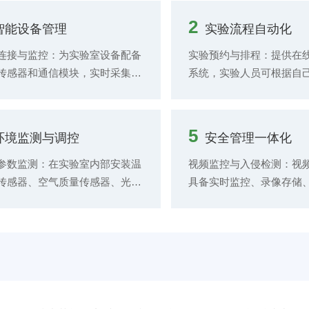
2
智能设备管理
实验流程自动化
连接与监控：为实验室设备配备
实验预约与排程：提供在
传感器和通信模块，实时采集设
系统，实验人员可根据自
运行状态参数，实现设备的互联
在系统中选择实验设备、
。 远程操作与控制：支持对部
实验项目等信息进行预约。
备远程控制功能的设备进行远程
程引导与监控：在实验进
5
环境监测与调控
安全管理一体化
机、参数调整等操作。 设备维
通过电子实验记录系统为
理：建立设备维护档案，记录设
供实验步骤的引导和提示
参数监测：在实验室内部安装温
视频监控与入侵检测：视
维护历史、维修记录、保养计划
按照标准流程进行。同时
传感器、空气质量传感器、光照
具备实时监控、录像存储
息。
实验过程中的关键数据，
器等环境监测设备，实时采集环
等功能，可对实验室的人
子实验记录中。 实验数据
数信息，如温度、湿度、
备运行等情况进行实时记
与分析：利用传感器和数
2.5、甲醛浓度、光照强度等。通
同时，结合智能图像分析
备，实现实验数据的自动
理平台展示环境参数的实时数据
入侵检测功能，当检测到
输。采集到的数据可直接
史变化曲线，方便管理人员了解
行为时，系统自动发出报
分析软件中进行实时分析
室环境状况。 环境调控自动
通知相关人员进行处理。 
数据报表和图表，
根据实验要求和人员舒适度需
气安全监测：安装烟雾报