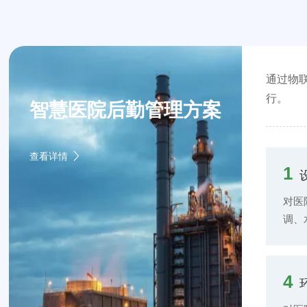
通过物
行。
智慧医院后勤管理方案
查看详情
1
对医
调、
理。
的运
力、
4
期预