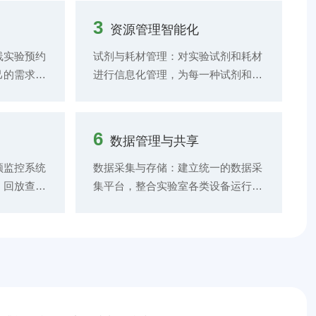
3
资源管理智能化
线实验预约
试剂与耗材管理：对实验试剂和耗材
己的需求，
进行信息化管理，为每一种试剂和耗
实验时间和
材贴上唯一的条形码或 RFID 标签，
 实验过
通过扫描设备实现出入库信息的快速
行过程中，
登记和库存数量的实时更新。系统根
6
数据管理与共享
实验人员提
据实验预约和消耗情况，自动计算试
，确保实验
剂和耗材的库存水平，当库存低于预
频监控系统
数据采集与存储：建立统一的数据采
，实时采集
警阈值时，自动发出补货提醒。同
、回放查询
集平台，整合实验室各类设备运行数
并记录在电
时，提供库存查询功能，方便实验人
员活动、设
据、实验数据、环境数据、人员数据
自动采集
员快速查找所需试剂和耗材的位置和
录和追溯。
等，实现数据的集中采集和存储。
据采集设
数量信息，提高资源查找效率。 人
技术，实现
数据分析与挖掘：利用大数据分析技
采集和传
员管理：建立实验室人员信息库，记
有非法入侵
术和人工智能算法，对存储在数据平
导入到数据
录人员的基本信息、权限信息、培训
警信号，并
台中的数据进行深度分析和挖掘。
，生成各种
记录等。根据人员的角色和权限，为
消防与电
数据共享与协作：搭建实验室数据共
其分配不同的实验资源访问权限和操
警器、火灾
享平台，实现实验数据在实验室内部