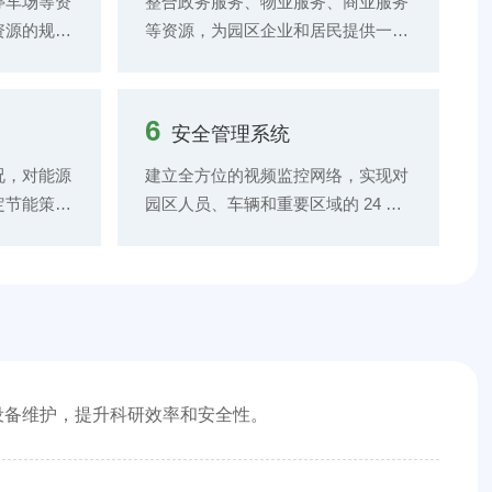
停车场等资
整合政务服务、物业服务、商业服务
资源的规
等资源，为园区企业和居民提供一站
业务流程的
式服务平台。用户可通过手机 APP
用情况的
或电脑端登录平台，办理企业注册、
，帮助园区
税务申报、物业报修、在线购物等各
6
安全管理系统
高资源利用
类事务。 平台具备服务评价与反馈
功能，方便用户对服务质量进行评
况，对能源
建立全方位的视频监控网络，实现对
价，园区管理者可根据用户反馈及时
定节能策略
园区人员、车辆和重要区域的 24 小
改进服务。
管理、节能
时实时监控，具备视频智能分析功
内的绿色
能，如入侵检测、行为识别等，提高
测建筑能
安全防范能力。 完善门禁管理系
现建筑节能
统，实现人员和车辆的身份识别与权
行。
限管理，记录人员出入信息和车辆行
驶轨迹，保障园区安全秩序。 构建
消防监控与应急指挥系统，实时监测
设备维护，提升科研效率和安全性。
消防设施状态，在发生火灾时能够迅
速启动消防联动控制，组织人员疏散
和灭火救援行动。