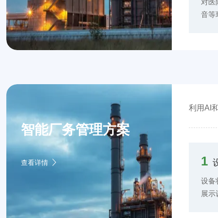
备维
对医
行时
音等
任务
通过
延长
感器
连续
病房
进行
设定
关设
布局
利用A
行分
智能厂务管理方案
系统
结合
等指
1
查看详情
有效
设备
展示
数异