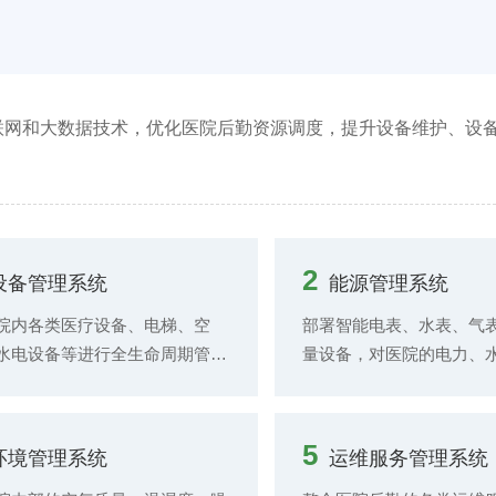
联网和大数据技术，优化医院后勤资源调度，提升设备维护、设
2
设备管理系统
能源管理系统
院内各类医疗设备、电梯、空
部署智能电表、水表、气
水电设备等进行全生命周期管
量设备，对医院的电力、
通过安装传感器，实时采集设备
等能源消耗进行实时监测
行状态数据，如设备温度、压
集。运用大数据分析技术
振动频率等，实现设备故障的早
能源消耗的分布情况、峰
5
环境管理系统
运维服务管理系统
警与精准诊断。系统自动生成设
耗设备占比等信息，绘制