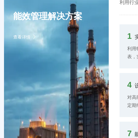
利用行
求，
能效管理解决方案
环境
制相
节温
1
查看详情
气质
环境
利用
提供
表，
有助
数据
耗。
4
对高
定期
佳能
7