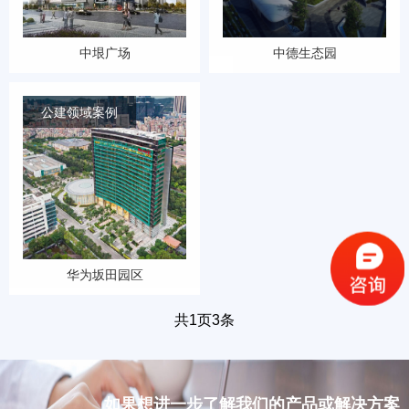
中垠广场
中德生态园
公建领域案例
华为坂田园区
共
1
页
3
条
如果想进一步了解我们的产品或解决方案