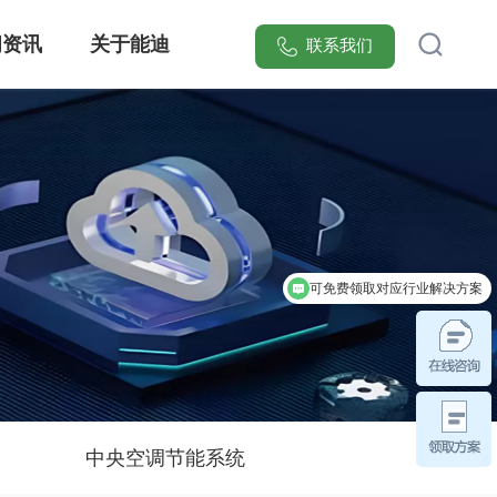
闻资讯
关于能迪
联系我们
[能迪科技]提供智慧安全防范管理系统整体解决方案，集成可视化电子巡更、红外入侵报警、智能门禁联动三大核心模块，覆盖医院/园区/小区等20+场景。服务超万家医疗、工业、实验室、园区领域客户，实现安全隐患响应效率提升70%，点击获取行业专属安防系统设计方案！
可考察行业标杆案例
中央空调节能系统