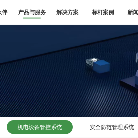
伙伴
产品与服务
解决方案
标杆案例
新
MS智能建筑管理系统
管理系统整体解决方案，集成设备自动化控制、能耗监控及智能运维功能，已为医疗/工业/商业建筑节能30%+。服务超万家医疗、工业、实验室、园区领域客户，国家高新技术企业，支持IBMS平台定制开发，点击获取专属智慧建筑升级方案！
级空调控制系统研发，提供中央空调/洁净厂房/智能家居的全场景解决方案。支持PLC自动化控制、能效管理系统搭建、智能运维及节能改造服务，助力建筑空调系统降低30%能耗，实现高效机房管理与数字化能效建设。
能迪科技提供工业级机电管控系统，集成智能监控、能耗优化与远程运维功能，支持定制化开发。已服务超万家医疗、工业、实验室、园区领域客户，设备故障率降低60%，点击获取行业解决方案与成功案例！
机电设备管控系统
安全防范管理系统