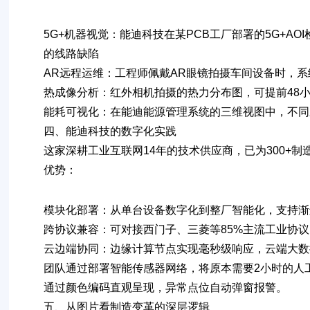
5G+机器视觉
：能迪科技在某PCB工厂部署的5G+AO
的线路缺陷
AR远程运维
：工程师佩戴AR眼镜拍摄车间设备时，
热成像分析
：红外相机拍摄的热力分布图，可提前48
能耗可视化
：在能迪能源管理系统的三维视图中，不同
四、能迪科技的数字化实践
这家深耕工业互联网14年的技术供应商，已为300+
优势：
模块化部署
：从单台设备数字化到整厂智能化，支持渐
跨协议兼容
：可对接西门子、三菱等85%主流工业协议
云边端协同
：边缘计算节点实现毫秒级响应，云端大数
团队通过部署智能传感器网络，将原本需要2小时的人
通过颜色编码直观呈现，异常点位自动弹窗报警。
五、从图片看制造变革的深层逻辑