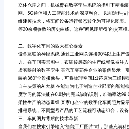
立体仓库之间，机械臂在数字孪生系统的指引下精准装
网、5G通信和人工智能技术的深度融合。 以能迪科技
维建模技术，将车间设备运行状态转化为可视化图表。
等20余项参数的历史曲线。这种”所见即所得”的交互
二、数字化车间的四大核心要素
设备互联的神经系统
通过工业网关连接90%以上生产设
力。在车间实景图中，布满传感器的生产线就像被注入
虚实映射的数字孪生
某汽车零部件企业的案例显示，引
装的360°全景摄像头，可将物理空间1:1还原为三
自主决策的AI大脑
在能迪为电子制造企业部署的智能检
度学习的算法能在0.8秒内完成缺陷识别，准确率达99
柔性生产的动态重组
某家电企业的数字化车间照片显示
排程系统，不同型号产品的工艺流程可动态组合，设备利
三、车间图片背后的技术革新
当我们在搜索引擎输入”智能工厂图片”时，那些充满