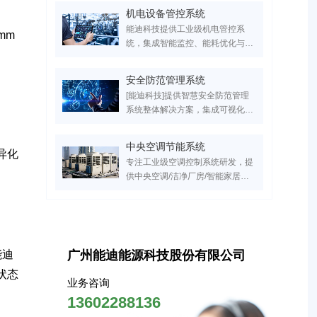
能，已为医疗/工业/商业建筑节能
机电设备管控系统
30%+。服务超万家医疗、工业、
能迪科技提供工业级机电管控系
实验室、园区领域客户，国家高新
mm
统，集成智能监控、能耗优化与远
技术企业，支持IBMS平台定制开
程运维功能，支持定制化开发。已
发，点击获取专属智慧建筑升级方
服务超万家医疗、工业、实验室、
案！
安全防范管理系统
园区领域客户，设备故障率降低
[能迪科技]提供智慧安全防范管理
60%，点击获取行业解决方案与成
系统整体解决方案，集成可视化电
功案例！
子巡更、红外入侵报警、智能门禁
联动三大核心模块，覆盖医院/园
中央空调节能系统
区/小区等20+场景。服务超万家医
异化
专注工业级空调控制系统研发，提
疗、工业、实验室、园区领域客
供中央空调/洁净厂房/智能家居的
户，实现安全隐患响应效率提升
全场景解决方案。支持PLC自动化
70%，点击获取行业专属安防系统
控制、能效管理系统搭建、智能运
设计方案！
维及节能改造服务，助力建筑空调
系统降低30%能耗，实现高效机房
管理与数字化能效建设。
能迪
广州能迪能源科技股份有限公司
状态
业务咨询
13602288136