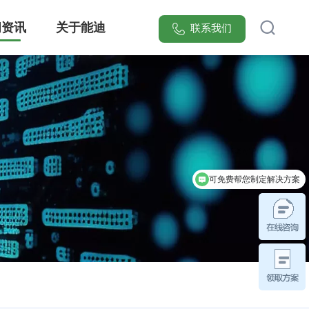
闻资讯
关于能迪
联系我们
[能迪科技]提供智慧安全防范管理系统整体解决方案，集成可视化电子巡更、红外入侵报警、智能门禁联动三大核心模块，覆盖医院/园区/小区等20+场景。服务超万家医疗、工业、实验室、园区领域客户，实现安全隐患响应效率提升70%，点击获取行业专属安防系统设计方案！
可免费帮您制定解决方案