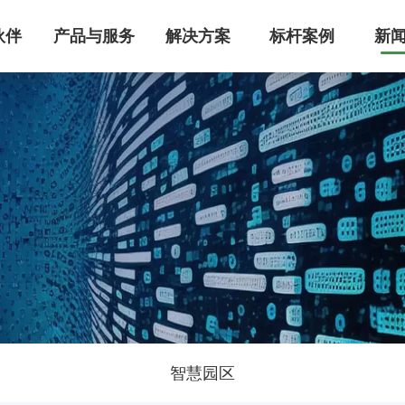
伙伴
产品与服务
解决方案
标杆案例
新
MS智能建筑管理系统
管理系统整体解决方案，集成设备自动化控制、能耗监控及智能运维功能，已为医疗/工业/商业建筑节能30%+。服务超万家医疗、工业、实验室、园区领域客户，国家高新技术企业，支持IBMS平台定制开发，点击获取专属智慧建筑升级方案！
级空调控制系统研发，提供中央空调/洁净厂房/智能家居的全场景解决方案。支持PLC自动化控制、能效管理系统搭建、智能运维及节能改造服务，助力建筑空调系统降低30%能耗，实现高效机房管理与数字化能效建设。
能迪科技提供工业级机电管控系统，集成智能监控、能耗优化与远程运维功能，支持定制化开发。已服务超万家医疗、工业、实验室、园区领域客户，设备故障率降低60%，点击获取行业解决方案与成功案例！
智慧园区