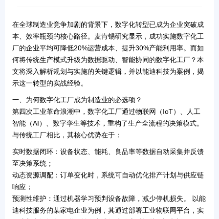
在全球制造业竞争加剧的背景下，
数字化转型
已成为企业突破成
本、效率瓶颈的核心路径。麦肯锡研究显示，成功实施数字化工
厂的企业平均可降低20%运营成本、提升30%产能利用率。而如
何将传统生产模式升级为
数据驱动、智能协同
的数字化工厂？本
文将深入解析规划与实施的关键逻辑，并以能迪科技为案例，揭
示这一转型的实战经验。
一、为何数字化工厂成为制造业的必选项？
第四次工业革命浪潮中，数字化工厂通过
物联网（IoT）、人工
智能（AI）、数字孪生
等技术，重构了生产全流程的决策模式。
与传统工厂相比，其核心优势在于：
实时数据闭环
：设备状态、能耗、良品率等数据自动采集并反馈
至决策系统；
动态资源调配
：订单变化时，系统可自动优化排产计划与供应链
响应；
预测性维护
：通过机器学习预判设备故障，减少停机损失。 以能
迪科技服务的某家电企业为例，其通过部署
工业物联网平台
，实