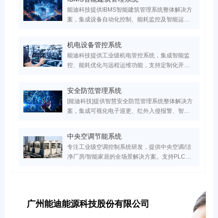
能迪科技提供IBMS智能建筑管理系统整体解决方
案，集成设备自动化控制、能耗监控及智能运维
功能，已为医疗/工业/商业建筑节能30%+。服务
超万家医疗、工业、实验室、园区领域客户，国
机电设备管控系统
家高新技术企业，支持IBMS平台定制开发，点击
能迪科技提供工业级机电管控系统，集成智能监
获取专属智慧建筑升级方案！
控、能耗优化与远程运维功能，支持定制化开
发。已服务超万家医疗、工业、实验室、园区领
域客户，设备故障率降低60%，点击获取行业解
安全防范管理系统
决方案与成功案例！
[能迪科技]提供智慧安全防范管理系统整体解决方
案，集成可视化电子巡更、红外入侵报警、智能
门禁联动三大核心模块，覆盖医院/园区/小区等
20+场景。服务超万家医疗、工业、实验室、园区
中央空调节能系统
领域客户，实现安全隐患响应效率提升70%，点
专注工业级空调控制系统研发，提供中央空调/洁
击获取行业专属安防系统设计方案！
净厂房/智能家居的全场景解决方案。支持PLC自
动化控制、能效管理系统搭建、智能运维及节能
改造服务，助力建筑空调系统降低30%能耗，实
现高效机房管理与数字化能效建设。
广州能迪能源科技股份有限公司