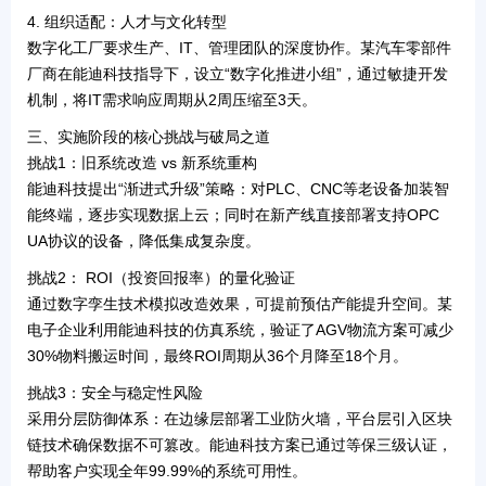
4.
组织适配：人才与文化转型
数字化工厂要求生产、IT、管理团队的深度协作。某汽车零部件
厂商在能迪科技指导下，设立“数字化推进小组”，通过
敏捷开发
机制，将IT需求响应周期从2周压缩至3天。
三、实施阶段的核心挑战与破局之道
挑战1：旧系统改造 vs 新系统重构
能迪科技提出“
渐进式升级
”策略：对PLC、CNC等老设备加装智
能终端，逐步实现数据上云；同时在新产线直接部署支持OPC
UA协议的设备，降低集成复杂度。
挑战2： ROI（投资回报率）的量化验证
通过
数字孪生技术
模拟改造效果，可提前预估产能提升空间。某
电子企业利用能迪科技的仿真系统，验证了AGV物流方案可减少
30%物料搬运时间，最终ROI周期从36个月降至18个月。
挑战3：安全与稳定性风险
采用
分层防御体系
：在边缘层部署工业防火墙，平台层引入区块
链技术确保数据不可篡改。能迪科技方案已通过等保三级认证，
帮助客户实现全年99.99%的系统可用性。