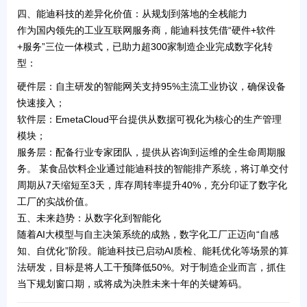
四、能迪科技的差异化价值：从规划到落地的全栈能力
作为国内领先的工业互联网服务商，能迪科技凭借
“硬件+软件
+服务”
三位一体模式，已助力超300家制造企业完成数字化转
型：
硬件层
：自主研发的智能网关支持95%主流工业协议，确保设备
快速接入；
软件层
：EmetaCloud平台提供从数据可视化为核心的生产管理
模块；
服务层
：配备行业专家团队，提供从咨询到运维的
全生命周期服
务
。 某食品饮料企业通过能迪科技的
智能排产系统
，将订单交付
周期从7天缩短至3天，库存周转率提升40%，充分印证了数字化
工厂的实战价值。
五、未来趋势：从数字化到智能化
随着
AI大模型
与
自主决策系统
的成熟，数字化工厂正迈向“自感
知、自优化”阶段。能迪科技已启动AI质检、能耗优化等场景的算
法研发，目标是将人工干预降低50%。对于制造企业而言，抓住
当下规划窗口期，或将成为决胜未来十年的关键筹码。