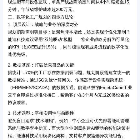
现注塑车间设备互联，单条产线故障响应时间从4小时缩短至15
分钟，年节省维护成本超200万元。
二、数字化工厂规划的四步方法论
1.
顶层设计：战略与业务的深度对齐
规划初期需明确目标：是聚焦
降本增效
，还是实现
个性化定制
？
能迪科技建议采用“双轮驱动”模型——将企业战略分解为可量化
的KPI（如OEE提升15%），同时梳理现有业务流程的数字化改
造优先级。
2.
数据基座：打破信息孤岛的关键
据统计，70%的工厂存在数据割裂问题。规划阶段需建立统一的
数据标准，通过
5G边缘计算网关
、传感器等设备实现跨系统
（ERP/MES/SCADA）的数据互通。能迪科技的
EmetaCube工业
云平台
即通过标准化接口，帮助客户在3个月内完成20类设备的
协议兼容。
3.
技术选型：平衡实用性与前瞻性
避免盲目追求“技术堆砌”。例如，中小企业可优先部署
能耗管理
系统
与
数字孪生仿真
，而大型企业则需构建AI驱动的智能决策中
枢。能迪科技采用模块化架构，支持客户按需选择功能组合。