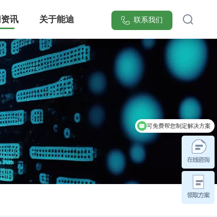
闻资讯
关于能迪
联系我们
[能迪科技]提供智慧安全防范管理系统整体解决方案，集成可视化电子巡更、红外入侵报警、智能门禁联动三大核心模块，覆盖医院/园区/小区等20+场景。服务超万家医疗、工业、实验室、园区领域客户，实现安全隐患响应效率提升70%，点击获取行业专属安防系统设计方案！
可免费帮您制定解决方案