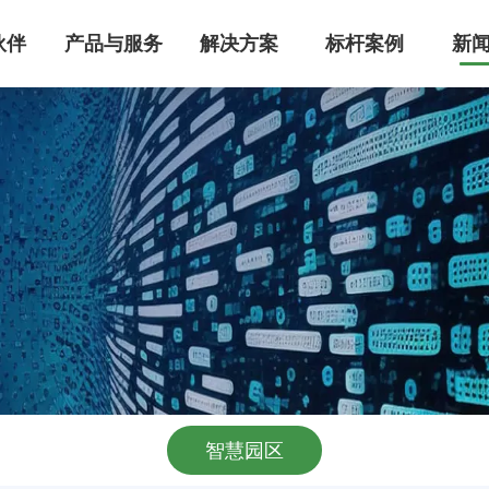
伙伴
产品与服务
解决方案
标杆案例
新
MS智能建筑管理系统
管理系统整体解决方案，集成设备自动化控制、能耗监控及智能运维功能，已为医疗/工业/商业建筑节能30%+。服务超万家医疗、工业、实验室、园区领域客户，国家高新技术企业，支持IBMS平台定制开发，点击获取专属智慧建筑升级方案！
级空调控制系统研发，提供中央空调/洁净厂房/智能家居的全场景解决方案。支持PLC自动化控制、能效管理系统搭建、智能运维及节能改造服务，助力建筑空调系统降低30%能耗，实现高效机房管理与数字化能效建设。
能迪科技提供工业级机电管控系统，集成智能监控、能耗优化与远程运维功能，支持定制化开发。已服务超万家医疗、工业、实验室、园区领域客户，设备故障率降低60%，点击获取行业解决方案与成功案例！
智慧园区