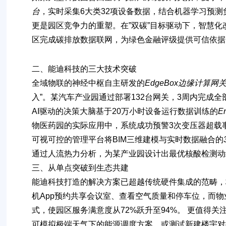
台
，实时采集6大类32项设备数据，结合机器学习预测
更是园区竞争力的重塑。在”双碳”目标驱动下，
智慧化
区完成碳排放数据联网，为绿色金融评级提供可信依据
二、
能迪科技的三大技术突破
全域物联的神经中枢
自主研发的
EdgeBox边缘计算网
入”。某汽车产业园通过部署132台网关，3周内完成全
AI驱动的决策大脑
基于20万小时设备运行数据训练的
E
物医药园的实际应用中，系统成功预警3次变压器超载事
可视可控的管理平台
将BIM三维建模与实时数据融合的
通过人流热力分析，为某产业园设计出最优核酸检测动
三、
从单点突破到生态共建
能迪科技打造的解决方案已超越传统硬件集成的范畴，
机App预约共享会议室、查看空气质量和停车位，而物
式，使园区服务满意度从72%跃升至94%。 更值得关
可模拟极端天气下的能源调度方案，或测试新建楼宇对