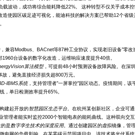
负载波动，成功将综合能耗降低22%。 这种转型不仅关乎成本
改造使园区碳足迹可视化
，能迪科技的解决方案已帮助12个省级
。
关
，兼容Modbus、BACnet等87种工业协议，实现老旧设备”零改
部1960台设备的数字化改造，运维响应速度提升40倍。
nergyVision算法模型
，可提前48小时预测设备故障风险。在深
故，避免直接经济损失超800万元。
3D-IBMS系统
，支持管理者”一屏掌控”园区动态。疫情期间，该
线，单日检测效率提升65%。
构建起开放的
智慧园区生态平台
。在杭州某创新社区，企业可通
业管理者能实时监控2000个智能电表的能耗曲线。这种双向交
注的是
数字孪生技术的深度应用
。通过创建园区的虚拟镜像，管
微电网的负载影响。在某零碳示范园项目中，该技术将光伏系统