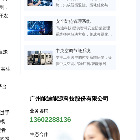
实验室、园区领域客户，国家高新
统，集成智能监控、能耗优化与远
控制，
技术企业，支持IBMS平台定制开
程运维功能，支持定制化开发。已
发，点击获取专属智慧建筑升级方
开发
服务超万家医疗、工业、实验室、
案！
安全防范管理系统
园区领域客户，设备故障率降低
[能迪科技]提供智慧安全防范管理
60%，点击获取行业解决方案与成
系统整体解决方案，集成可视化电
功案例！
子巡更、红外入侵报警、智能门禁
联动三大核心模块，覆盖医院/园
中央空调节能系统
造接
区/小区等20+场景。服务超万家医
专注工业级空调控制系统研发，提
疗、工业、实验室、园区领域客
供中央空调/洁净厂房/智能家居的
户，实现安全隐患响应效率提升
圳某生
全场景解决方案。支持PLC自动化
70%，点击获取行业专属安防系统
控制、能效管理系统搭建、智能运
设计方案！
维及节能改造服务，助力建筑空调
平台
系统降低30%能耗，实现高效机房
管理与数字化能效建设。
广州能迪能源科技股份有限公司
业务咨询
过手
13602288136
互模
理者
生态合作
的投