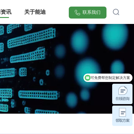
闻资讯
关于能迪
联系我们
[能迪科技]提供智慧安全防范管理系统整体解决方案，集成可视化电子巡更、红外入侵报警、智能门禁联动三大核心模块，覆盖医院/园区/小区等20+场景。服务超万家医疗、工业、实验室、园区领域客户，实现安全隐患响应效率提升70%，点击获取行业专属安防系统设计方案！
可免费帮您制定解决方案
可免费领取对应行业解决方案