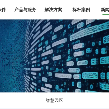
伙伴
产品与服务
解决方案
标杆案例
新
MS智能建筑管理系统
管理系统整体解决方案，集成设备自动化控制、能耗监控及智能运维功能，已为医疗/工业/商业建筑节能30%+。服务超万家医疗、工业、实验室、园区领域客户，国家高新技术企业，支持IBMS平台定制开发，点击获取专属智慧建筑升级方案！
级空调控制系统研发，提供中央空调/洁净厂房/智能家居的全场景解决方案。支持PLC自动化控制、能效管理系统搭建、智能运维及节能改造服务，助力建筑空调系统降低30%能耗，实现高效机房管理与数字化能效建设。
能迪科技提供工业级机电管控系统，集成智能监控、能耗优化与远程运维功能，支持定制化开发。已服务超万家医疗、工业、实验室、园区领域客户，设备故障率降低60%，点击获取行业解决方案与成功案例！
智慧园区