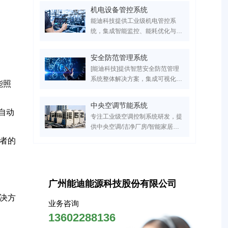
能，已为医疗/工业/商业建筑节能
机电设备管控系统
30%+。服务超万家医疗、工业、
能迪科技提供工业级机电管控系
实验室、园区领域客户，国家高新
统，集成智能监控、能耗优化与远
技术企业，支持IBMS平台定制开
程运维功能，支持定制化开发。已
发，点击获取专属智慧建筑升级方
服务超万家医疗、工业、实验室、
案！
安全防范管理系统
园区领域客户，设备故障率降低
[能迪科技]提供智慧安全防范管理
60%，点击获取行业解决方案与成
系统整体解决方案，集成可视化电
功案例！
能照
子巡更、红外入侵报警、智能门禁
联动三大核心模块，覆盖医院/园
中央空调节能系统
区/小区等20+场景。服务超万家医
自动
专注工业级空调控制系统研发，提
疗、工业、实验室、园区领域客
供中央空调/洁净厂房/智能家居的
户，实现安全隐患响应效率提升
全场景解决方案。支持PLC自动化
者的
70%，点击获取行业专属安防系统
控制、能效管理系统搭建、智能运
设计方案！
维及节能改造服务，助力建筑空调
系统降低30%能耗，实现高效机房
管理与数字化能效建设。
广州能迪能源科技股份有限公司
决方
业务咨询
13602288136