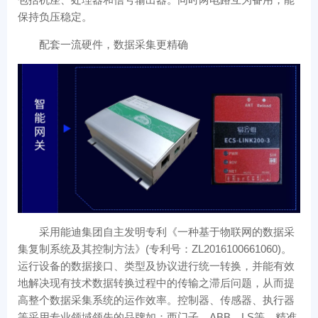
保持负压稳定。
配套一流硬件，数据采集更精确
采用能迪集团自主发明专利《一种基于物联网的数据采
集复制系统及其控制方法》(专利号：ZL2016100661060)。
运行设备的数据接口、类型及协议进行统一转换，并能有效
地解决现有技术数据转换过程中的传输之滞后问题，从而提
高整个数据采集系统的运作效率。控制器、传感器、执行器
等采用专业领域领先的品牌如：西门子、ABB、LS等。精准