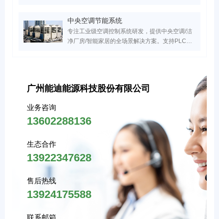
门禁联动三大核心模块，覆盖医院/园区/小区等
20+场景。服务超万家医疗、工业、实验室、园区
中央空调节能系统
领域客户，实现安全隐患响应效率提升70%，点
专注工业级空调控制系统研发，提供中央空调/洁
击获取行业专属安防系统设计方案！
净厂房/智能家居的全场景解决方案。支持PLC自
动化控制、能效管理系统搭建、智能运维及节能
改造服务，助力建筑空调系统降低30%能耗，实
现高效机房管理与数字化能效建设。
广州能迪能源科技股份有限公司
业务咨询
13602288136
生态合作
13922347628
售后热线
13924175588
联系邮箱