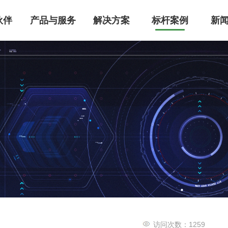
伙伴
产品与服务
解决方案
标杆案例
新
MS智能建筑管理系统
管理系统整体解决方案，集成设备自动化控制、能耗监控及智能运维功能，已为医疗/工业/商业建筑节能30%+。服务超万家医疗、工业、实验室、园区领域客户，国家高新技术企业，支持IBMS平台定制开发，点击获取专属智慧建筑升级方案！
级空调控制系统研发，提供中央空调/洁净厂房/智能家居的全场景解决方案。支持PLC自动化控制、能效管理系统搭建、智能运维及节能改造服务，助力建筑空调系统降低30%能耗，实现高效机房管理与数字化能效建设。
能迪科技提供工业级机电管控系统，集成智能监控、能耗优化与远程运维功能，支持定制化开发。已服务超万家医疗、工业、实验室、园区领域客户，设备故障率降低60%，点击获取行业解决方案与成功案例！
访问次数：
1259