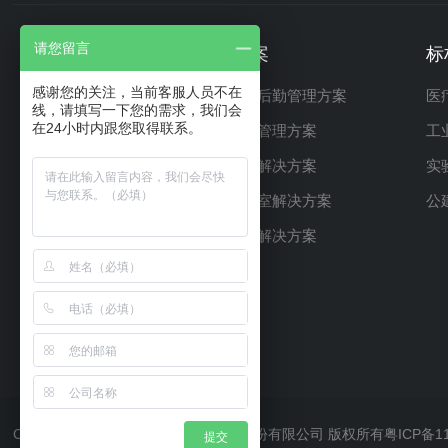
请您留言
产品中心
解决方案
标
感谢您的关注，当前客服人员不在
硬件产品
智慧医院后勤管理方案
医
线，请填写一下您的需求，我们会
在24小时内跟您取得联系。
软件产品
智能厂务管理方案
工
咨询与规划服务
智慧园区解决方案
实
智慧实验室解决方案
公
能效管理解决方案
Copyright © 2021 广州能迪能源科技股份有限公司 版权所有
粤ICP备1
提交