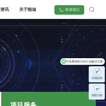
闻资讯
关于能迪
联系我们
[能迪科技]提供智慧安全防范管理系统整体解决方案，集成可视化电子巡更、红外入侵报警、智能门禁联动三大核心模块，覆盖医院/园区/小区等20+场景。服务超万家医疗、工业、实验室、园区领域客户，实现安全隐患响应效率提升70%，点击获取行业专属安防系统设计方案！
可免费领取对应行业解决方案
可考察行业标杆案例
项目服务